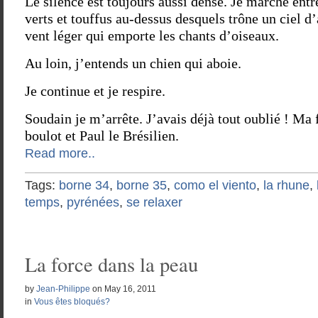
Le silence est toujours aussi dense. Je marche ent
verts et touffus au-dessus desquels trône un ciel d’
vent léger qui emporte les chants d’oiseaux.
Au loin, j’entends un chien qui aboie.
Je continue et je respire.
Soudain je m’arrête. J’avais déjà tout oublié ! Ma 
boulot et Paul le Brésilien.
Read more..
Tags:
borne 34
,
borne 35
,
como el viento
,
la rhune
,
temps
,
pyrénées
,
se relaxer
La force dans la peau
by
Jean-Philippe
on
May 16, 2011
in
Vous êtes bloqués?