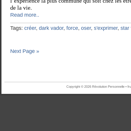
l’expérience la plus commune qui soit chez les êtr
de la vie.
Read more..
Tags:
créer
,
dark vador
,
force
,
oser
,
s'exprimer
,
star
Next Page »
Copyright © 2026 Révolution Personnelle •
fr