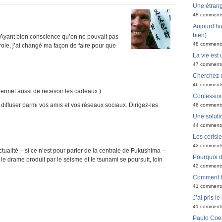
Une étran
48 comment
Aujourd’hui
bien)
 Ayant bien conscience qu’on ne pouvait pas
48 comment
ole, j’ai changé ma façon de faire pour que
La vie est 
47 comment
Cherchez e
46 comment
permet aussi de recevoir les cadeaux.)
Confessio
 la diffuser parmi vos amis et vos réseaux sociaux. Dirigez-les
46 comment
Une solutio
44 comment
Les cerisi
42 comment
ctualité – si ce n’est pour parler de la centrale de Fukushima –
Pourquoi do
e drame produit par le séisme et le tsunami se poursuit, loin
42 comment
Comment bi
41 comment
J’ai pris l
41 comment
Paulo Coel