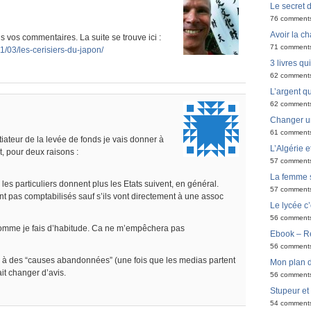
Le secret 
76 comment
Avoir la ch
 vos commentaires. La suite se trouve ici :
71 comment
1/03/les-cerisiers-du-japon/
3 livres q
62 comment
L’argent qu
62 comment
Changer u
61 comment
iateur de la levée de fonds je vais donner à
L’Algérie e
 pour deux raisons :
57 comment
La femme 
us les particuliers donnent plus les Etats suivent, en général.
57 comment
t pas comptabilisés sauf s’ils vont directement à une assoc
Le lycée c’
56 comment
omme je fais d’habitude. Ca ne m’empêchera pas
Ebook – Ré
56 comment
r à des “causes abandonnées” (une fois que les medias partent
Mon plan d
it changer d’avis.
56 comment
Stupeur et
54 comment