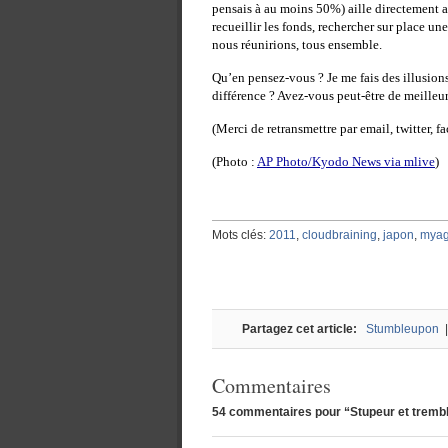
pensais à au moins 50%) aille directement a
recueillir les fonds, rechercher sur place u
nous réunirions, tous ensemble.
Qu’en pensez-vous ? Je me fais des illusion
différence ? Avez-vous peut-être de meilleur
(Merci de retransmettre par email, twitter, f
(Photo :
AP Photo/Kyodo News via mlive
)
Mots clés:
2011
,
cloudbraining
,
japon
,
myag
Partagez cet article:
Stumbleupon
Commentaires
54 commentaires pour “Stupeur et tremb