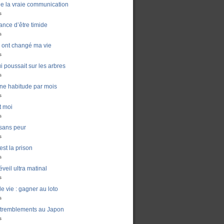
de la vraie communication
s
ance d’être timide
s
ui ont changé ma vie
s
i poussait sur les arbres
s
ne habitude par mois
s
t moi
s
sans peur
s
est la prison
s
veil ultra matinal
s
e vie : gagner au loto
s
 tremblements au Japon
s