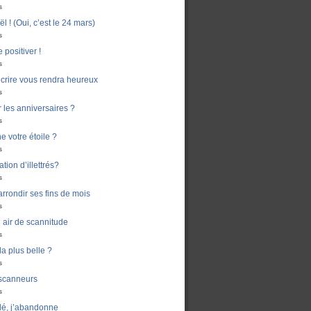
s
 ! (Oui, c’est le 24 mars)
s
 positiver !
s
crire vous rendra heureux
s
er les anniversaires ?
s
e votre étoile ?
s
ion d’illettrés?
s
rondir ses fins de mois
s
air de scannitude
s
la plus belle ?
s
 scanneurs
s
dé, j’abandonne