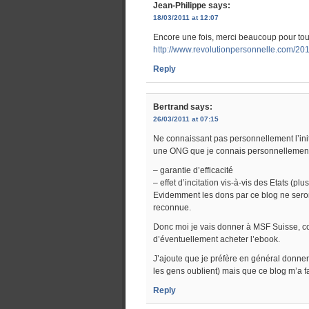
Jean-Philippe
says:
18/03/2011 at 12:07
Encore une fois, merci beaucoup pour tous
http://www.revolutionpersonnelle.com/201
Reply
Bertrand
says:
26/03/2011 at 07:15
Ne connaissant pas personnellement l’init
une ONG que je connais personnellement,
– garantie d’efficacité
– effet d’incitation vis-à-vis des Etats (pl
Evidemment les dons par ce blog ne seron
reconnue.
Donc moi je vais donner à MSF Suisse, c
d’éventuellement acheter l’ebook.
J’ajoute que je préfère en général donne
les gens oublient) mais que ce blog m’a fa
Reply