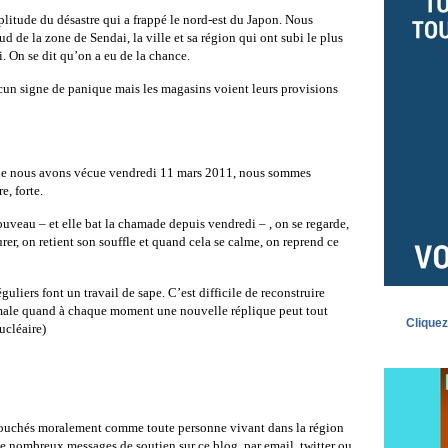
plitude du désastre qui a frappé le nord-est du Japon. Nous
 de la zone de Sendai, la ville et sa région qui ont subi le plus
. On se dit qu’on a eu de la chance.
cun signe de panique mais les magasins voient leurs provisions
que nous avons vécue vendredi 11 mars 2011, nous sommes
e, forte.
nouveau – et elle bat la chamade depuis vendredi – , on se regarde,
r, on retient son souffle et quand cela se calme, on reprend ce
guliers font un travail de sape. C’est difficile de reconstruire
male quand à chaque moment une nouvelle réplique peut tout
Cliquez
ucléaire)
uchés moralement comme toute personne vivant dans la région
de nombreux messages de soutien sur ce blog, par email, twitter ou