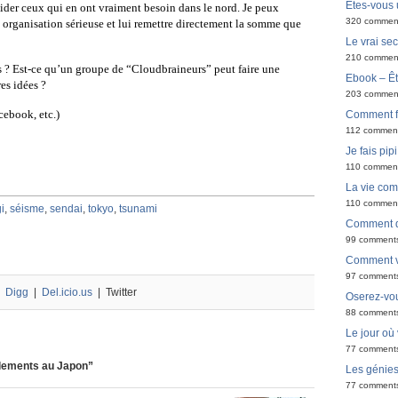
Êtes-vous 
ider ceux qui en ont vraiment besoin dans le nord. Je peux
320 commen
ne organisation sérieuse et lui remettre directement la somme que
Le vrai sec
210 commen
s ? Est-ce qu’un groupe de “Cloudbraineurs” peut faire une
Ebook – Êt
es idées ?
203 commen
acebook, etc.)
Comment f
112 commen
Je fais pip
110 commen
La vie co
110 commen
i
,
séisme
,
sendai
,
tokyo
,
tsunami
Comment de
99 comment
Comment v
97 comment
|
Digg
|
Del.icio.us
| Twitter
Oserez-vou
88 comment
Le jour où
77 comment
lements au Japon”
Les génie
77 comment