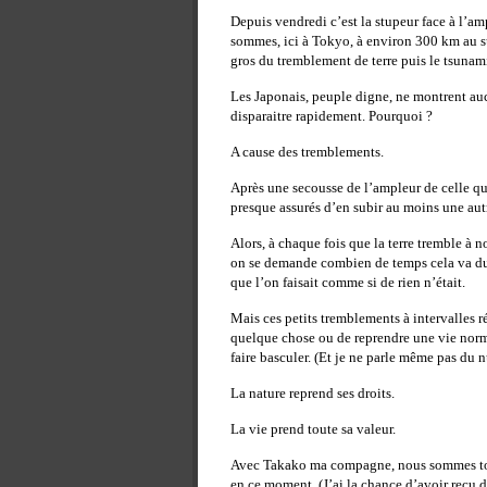
Depuis vendredi c’est la stupeur face à l’am
sommes, ici à Tokyo, à environ 300 km au sud
gros du tremblement de terre puis le tsunami
Les Japonais, peuple digne, ne montrent au
disparaitre rapidement. Pourquoi ?
A cause des tremblements.
Après une secousse de l’ampleur de celle 
presque assurés d’en subir au moins une autr
Alors, à chaque fois que la terre tremble à 
on se demande combien de temps cela va dure
que l’on faisait comme si de rien n’était.
Mais ces petits tremblements à intervalles ré
quelque chose ou de reprendre une vie nor
faire basculer. (Et je ne parle même pas du n
La nature reprend ses droits.
La vie prend toute sa valeur.
Avec Takako ma compagne, nous sommes to
en ce moment. (J’ai la chance d’avoir reçu 