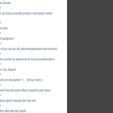
ge école
s
, je vous insulte (mais c’est pour votre
s
un jeu
s
t gagnez !
s
n d’un accro du développement personnel
s
n contre la paresse et la procrastination
s
ers du Japon
s
it-on travailler ?… (Pour rien.)
s
en écrire pour être compris par tous
s
e plus gros risque de ma vie
s
ho décide de partir