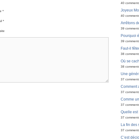
40 comment
Joyeux Moël
e *
40 comment
l *
Arrêtons de
39 comment
ite
Pourquoi é
39 comment
Faut-il fêt
38 comment
Où se cach
38 comment
Une générat
37 comment
Comment ar
37 comment
Comme un 
37 comment
Quelle est 
37 comment
La fin des
37 comment
C’est déci