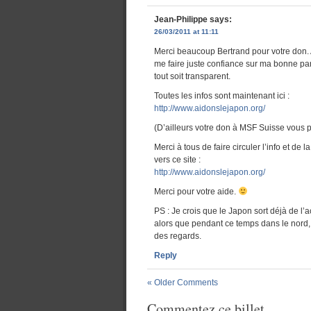
Jean-Philippe
says:
26/03/2011 at 11:11
Merci beaucoup Bertrand pour votre don.
me faire juste confiance sur ma bonne par
tout soit transparent.
Toutes les infos sont maintenant ici :
http://www.aidonslejapon.org/
(D’ailleurs votre don à MSF Suisse vous 
Merci à tous de faire circuler l’info et de
vers ce site :
http://www.aidonslejapon.org/
Merci pour votre aide.
PS : Je crois que le Japon sort déjà de l’a
alors que pendant ce temps dans le nord, l
des regards.
Reply
« Older Comments
Commentez ce billet