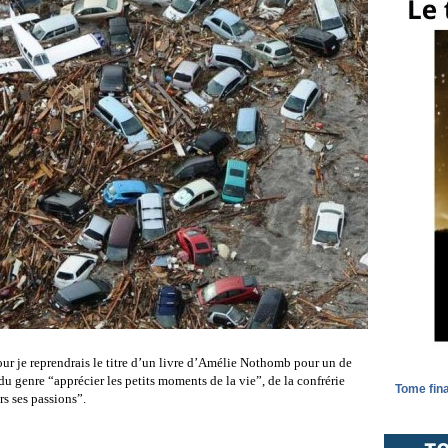
our je reprendrais le titre d’un livre d’Amélie Nothomb pour un de
, du genre “apprécier les petits moments de la vie”, de la confrérie
Tome fina
rs ses passions”.