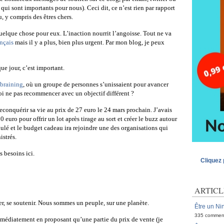
qui sont importants pour nous). Ceci dit, ce n’est rien par rapport
, y compris des êtres chers.
quelque chose pour eux. L’inaction nourrit l’angoisse. Tout ne va
ançais
mais il y a plus, bien plus urgent. Par mon blog, je peux
que jour, c’est important.
braining
, où un groupe de personnes s’unissaient pour avancer
oi ne pas recommencer avec un objectif différent ?
conquérir sa vie au prix de 27 euro le 24 mars prochain. J’avais
euro pour offrir un lot après tirage au sort et créer le buzz autour
ulé et le budget cadeau ira rejoindre une des organisations qui
istrés.
s besoins ici.
Cliquez 
ARTICL
er, se soutenir. Nous sommes un peuple, sur une planète.
Être un Nin
335 commen
médiatement en proposant qu’une partie du prix de vente (je