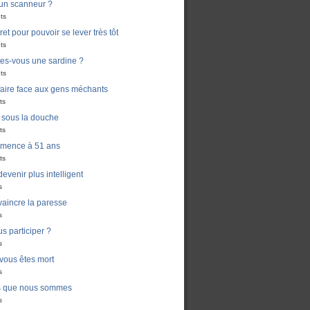
un scanneur ?
ts
ret pour pouvoir se lever très tôt
ts
es-vous une sardine ?
ts
aire face aux gens méchants
ts
i sous la douche
ts
mmence à 51 ans
ts
venir plus intelligent
s
aincre la paresse
s
s participer ?
s
 vous êtes mort
s
s que nous sommes
s