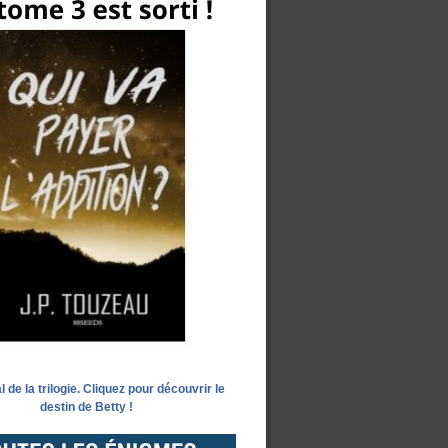
l de la trilogie. Cliquez pour découvrir le
destin de Betty !