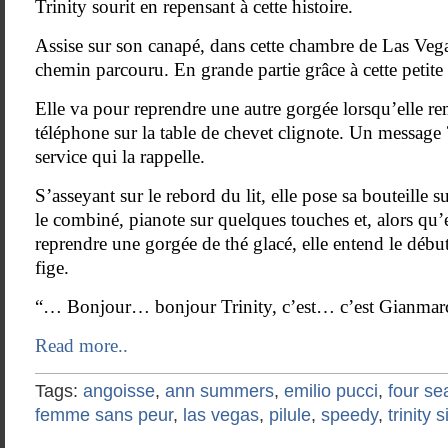
Trinity sourit en repensant à cette histoire.
Assise sur son canapé, dans cette chambre de Las Vega
chemin parcouru. En grande partie grâce à cette petite 
Elle va pour reprendre une autre gorgée lorsqu’elle r
téléphone sur la table de chevet clignote. Un message 
service qui la rappelle.
S’asseyant sur le rebord du lit, elle pose sa bouteille sur
le combiné, pianote sur quelques touches et, alors qu’el
reprendre une gorgée de thé glacé, elle entend le débu
fige.
“… Bonjour… bonjour Trinity, c’est… c’est Gianmar
Read more..
Tags:
angoisse
,
ann summers
,
emilio pucci
,
four s
femme sans peur
,
las vegas
,
pilule
,
speedy
,
trinity 