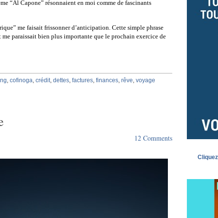
même “Al Capone” résonnaient en moi comme de fascinants
rique” me faisait frissonner d’anticipation. Cette simple phrase
t me paraissait bien plus importante que le prochain exercice de
ing
,
cofinoga
,
crédit
,
dettes
,
factures
,
finances
,
rêve
,
voyage
e
12 Comments
Cliquez