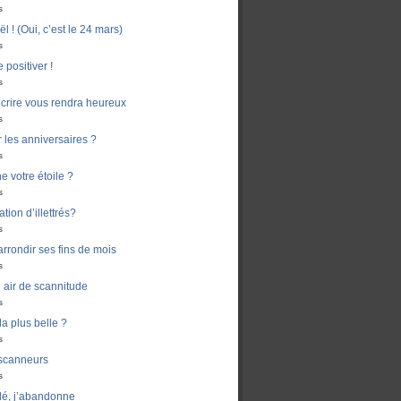
s
 ! (Oui, c’est le 24 mars)
s
 positiver !
s
crire vous rendra heureux
s
er les anniversaires ?
s
e votre étoile ?
s
ion d’illettrés?
s
rondir ses fins de mois
s
air de scannitude
s
la plus belle ?
s
 scanneurs
s
dé, j’abandonne