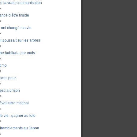
de la vraie communication
s
ance d’être timide
s
ui ont changé ma vie
s
i poussait sur les arbres
s
ne habitude par mois
s
t moi
s
sans peur
s
est la prison
s
veil ultra matinal
s
e vie : gagner au loto
s
 tremblements au Japon
s