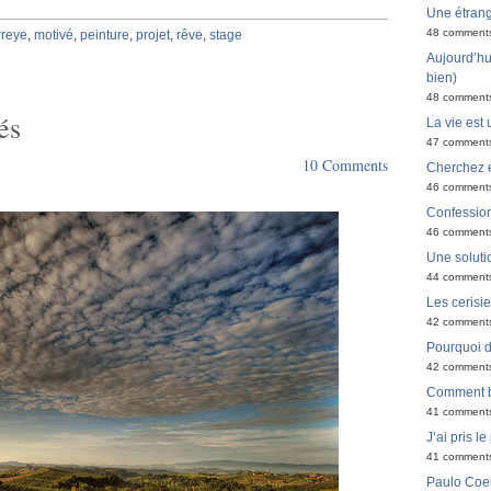
Une étran
48 comment
rreye
,
motivé
,
peinture
,
projet
,
rêve
,
stage
Aujourd’hui
bien)
48 comment
és
La vie est 
47 comment
10 Comments
Cherchez e
46 comment
Confessio
46 comment
Une solutio
44 comment
Les cerisi
42 comment
Pourquoi do
42 comment
Comment bi
41 comment
J’ai pris l
41 comment
Paulo Coel