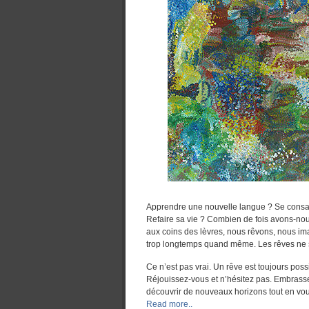
Apprendre une nouvelle langue ? Se consa
Refaire sa vie ? Combien de fois avons-no
aux coins des lèvres, nous rêvons, nous ima
trop longtemps quand même. Les rêves ne so
Ce n’est pas vrai. Un rêve est toujours poss
Réjouissez-vous et n’hésitez pas. Embrass
découvrir de nouveaux horizons tout en vou
Read more..