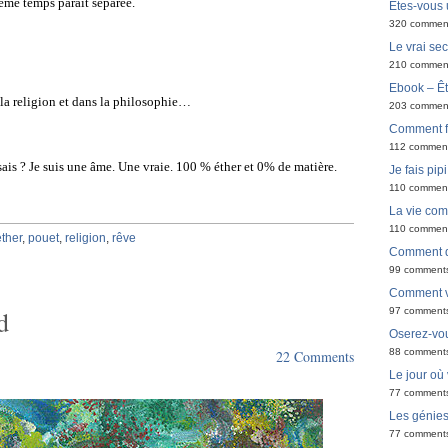
ême temps parait séparée.
Êtes-vous 
320 commen
Le vrai sec
210 commen
Ebook – Êt
s la religion et dans la philosophie…
203 commen
Comment f
112 commen
ais ? Je suis une âme. Une vraie. 100 % éther et 0% de matière.
Je fais pip
110 commen
La vie co
110 commen
éther
,
pouet
,
religion
,
rêve
Comment de
99 comment
Comment v
97 comment
d
Oserez-vou
88 comment
22 Comments
Le jour où
77 comment
Les génie
77 comment