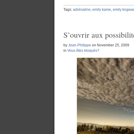
Tags:
adrénaline
,
emily kame
,
emily kngwa
S’ouvrir aux possibilit
by
Jean-Philippe
on
November 25, 2009
in
Vous êtes bloqués?