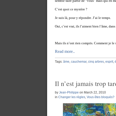
semble faire partie de “vous” mais qui en m
C’est quoi ce mystère ?
Je suis là, pour y répondre. J’ai le temps.
Oui, c’est vrai, ils l’aiment bien l’âme, dan
Mais ils n’ont rien compris. Comment je le s
Read more..
Tags:
âme
,
cauchemar
,
cinq arbres
,
esprit
,
Il n’est jamais trop tar
by
Jean-Philippe
on
March 22, 2010
in
Changer les règles
,
Vous êtes bloqués?