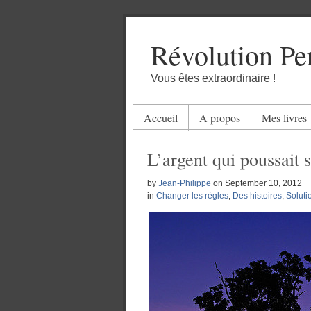
Révolution Pe
Vous êtes extraordinaire !
Accueil
A propos
Mes livres
L’argent qui poussait s
by
Jean-Philippe
on
September 10, 2012
in
Changer les règles
,
Des histoires
,
Soluti