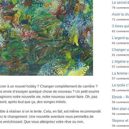
Le secret 
76 comment
Avoir la ch
71 comment
3 livres q
62 comment
L’argent qu
62 comment
Changer u
61 comment
L’Algérie e
57 comment
La femme 
57 comment
Le lycée c’
crer à un nouvel hobby ? Changer complètement de carrière ?
56 comment
us envie d’essayer quelque chose de nouveau ? Un petit sourire
ginons notre nouvelle vie, notre nouveau savoir-faire. Oh, pas
Ebook – Ré
nt, après tout que ça, des songes irréels.
56 comment
Mon plan d
ible à réaliser si on le tente. Cela, en fait, est même recommandé.
56 comment
ez le changement. Une nouvelle aventure vous permettra de
Stupeur et
s enrichissant. Que vous atteigniez votre rêve ou non.
54 comment