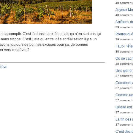
40 comment
Joyeux Moël
40 comment
Arrêtons de
39 comment
 accomplir. C’est là dans notre tête, mais ça n’en sort pas, ça
Pourquoi é
ous stoppe. C’est juste qu’entre idée et réalisation il y a un
39 comment
s avons toujours de bonnes excuses pour ça, de bonnes
Faut-il fêt
cer vers ces rêves?
38 comment
Où se cach
38 comment
,
rêve
Une générat
37 comment
Comment ar
37 comment
Comme un 
37 comment
Quelle est 
37 comment
La fin des
37 comment
C’est déci