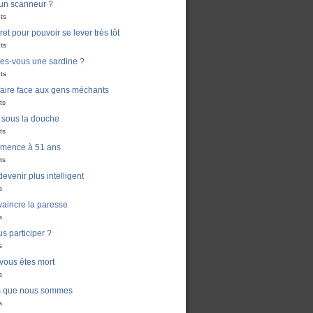
un scanneur ?
ts
ret pour pouvoir se lever très tôt
ts
es-vous une sardine ?
ts
aire face aux gens méchants
ts
i sous la douche
ts
mmence à 51 ans
ts
venir plus intelligent
s
aincre la paresse
s
s participer ?
s
 vous êtes mort
s
s que nous sommes
s