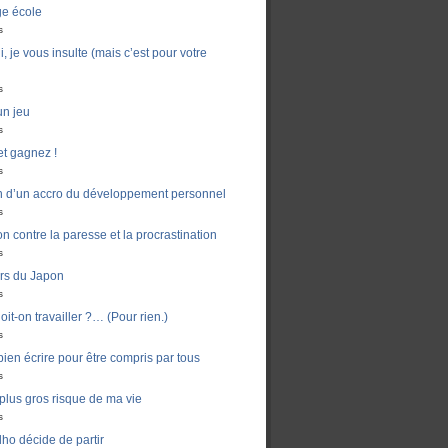
ge école
s
, je vous insulte (mais c’est pour votre
s
un jeu
s
t gagnez !
s
n d’un accro du développement personnel
s
n contre la paresse et la procrastination
s
ers du Japon
s
it-on travailler ?… (Pour rien.)
s
en écrire pour être compris par tous
s
e plus gros risque de ma vie
s
ho décide de partir