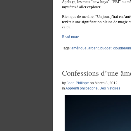
Après ça, les mots “cow-boys”, “FBI” ou 
mystères à aller explorer.
Rien que de me dire, “Un jour, j’irai en Amé
revêtait une signification pleine de magie e
calcul.
Read more..
Tags:
amérique
,
argent
,
budget
,
cloudbrain
Confessions d’une âm
by
Jean-Philippe
on
March 8, 2012
in
Apprenti philosophe
,
Des histoires