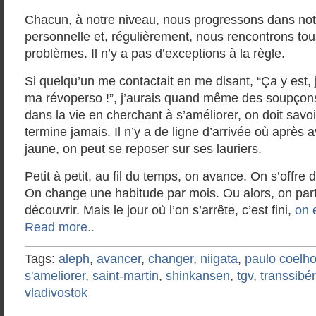
Chacun, à notre niveau, nous progressons dans notr
personnelle et, régulièrement, nous rencontrons tou
problèmes. Il n’y a pas d’exceptions à la règle.
Si quelqu’un me contactait en me disant, “Ça y est, j’e
ma révoperso !”, j’aurais quand même des soupço
dans la vie en cherchant à s’améliorer, on doit savo
termine jamais. Il n’y a de ligne d’arrivée où après a
jaune, on peut se reposer sur ses lauriers.
Petit à petit, au fil du temps, on avance. On s’offre 
On change une habitude par mois. Ou alors, on part
découvrir. Mais le jour où l’on s’arrête, c’est fini,
on 
Read more..
Tags:
aleph
,
avancer
,
changer
,
niigata
,
paulo coelh
s'ameliorer
,
saint-martin
,
shinkansen
,
tgv
,
transsibé
vladivostok