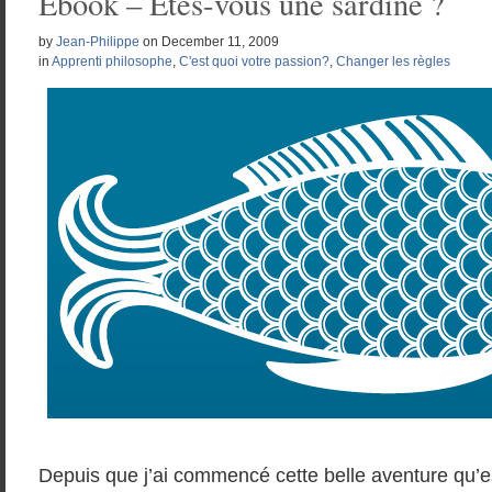
Ebook – Êtes-vous une sardine ?
by
Jean-Philippe
on
December 11, 2009
in
Apprenti philosophe
,
C'est quoi votre passion?
,
Changer les règles
Depuis que j’ai commencé cette belle aventure qu’e