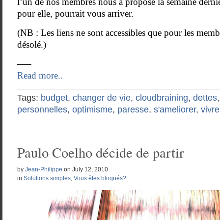
l’un de nos membres nous a proposé la semaine dernièr
pour elle, pourrait vous arriver.
(NB : Les liens ne sont accessibles que pour les mem
désolé.)
—–
Read more..
Tags:
budget
,
changer de vie
,
cloudbraining
,
dettes
personnelles
,
optimisme
,
paresse
,
s'ameliorer
,
vivr
Paulo Coelho décide de partir
by
Jean-Philippe
on
July 12, 2010
in
Solutions simples
,
Vous êtes bloqués?