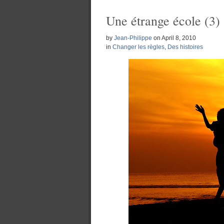
Une étrange école (3)
by
Jean-Philippe
on
April 8, 2010
in
Changer les règles
,
Des histoires