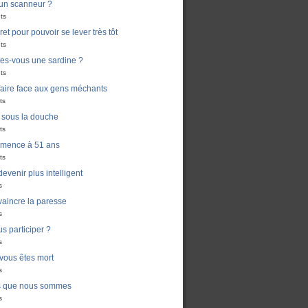
un scanneur ?
ts
ret pour pouvoir se lever très tôt
ts
es-vous une sardine ?
ts
aire face aux gens méchants
ts
i sous la douche
ts
mmence à 51 ans
ts
venir plus intelligent
s
aincre la paresse
s
s participer ?
s
 vous êtes mort
s
s que nous sommes
s