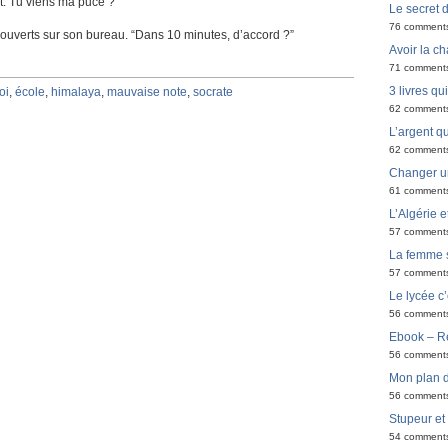
êt. Tu viens ma puce ?”
Le secret 
76 comment
 ouverts sur son bureau. “Dans 10 minutes, d’accord ?”
Avoir la ch
71 comment
3 livres q
oi
,
école
,
himalaya
,
mauvaise note
,
socrate
62 comment
L’argent qu
62 comment
Changer u
61 comment
L’Algérie e
57 comment
La femme 
57 comment
Le lycée c’
56 comment
Ebook – Ré
56 comment
Mon plan d
56 comment
Stupeur et
54 comment