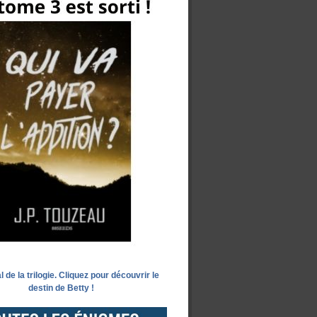
l de la trilogie. Cliquez pour découvrir le
destin de Betty !