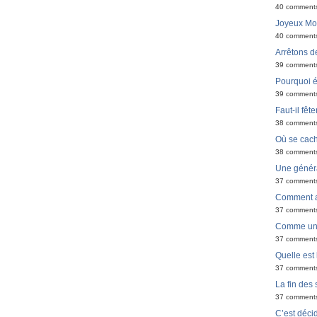
40 comment
Joyeux Moël
40 comment
Arrêtons de
39 comment
Pourquoi é
39 comment
Faut-il fêt
38 comment
Où se cach
38 comment
Une générat
37 comment
Comment ar
37 comment
Comme un 
37 comment
Quelle est 
37 comment
La fin des
37 comment
C’est déci