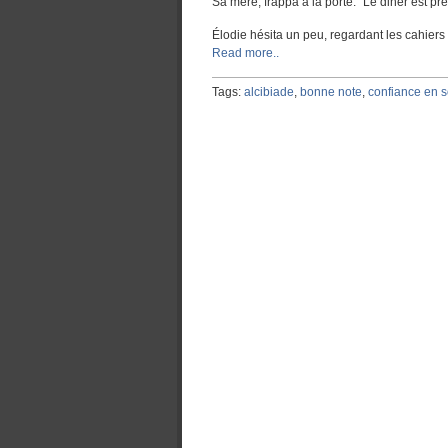
Sa mère, frappa à la porte. “Le diner est pr
Élodie hésita un peu, regardant les cahiers
Read more..
Tags:
alcibiade
,
bonne note
,
confiance en s