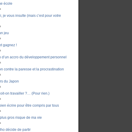
ge école
s
, je vous insulte (mais c’est pour votre
s
un jeu
s
t gagnez !
s
n d’un accro du développement personnel
s
n contre la paresse et la procrastination
s
ers du Japon
s
it-on travailler ?… (Pour rien.)
s
en écrire pour être compris par tous
s
e plus gros risque de ma vie
s
ho décide de partir