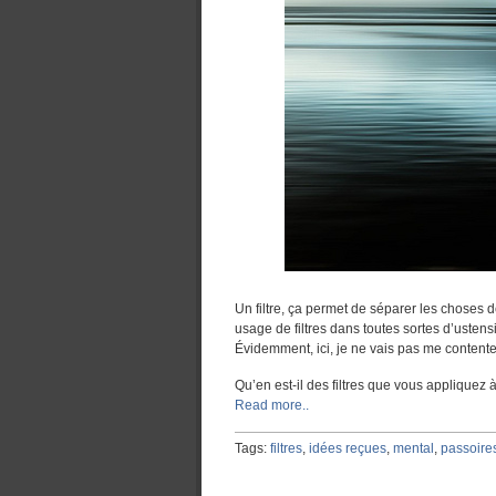
Un filtre, ça permet de séparer les choses 
usage de filtres dans toutes sortes d’ustens
Évidemment, ici, je ne vais pas me contente
Qu’en est-il des filtres que vous appliquez à
Read more..
Tags:
filtres
,
idées reçues
,
mental
,
passoire