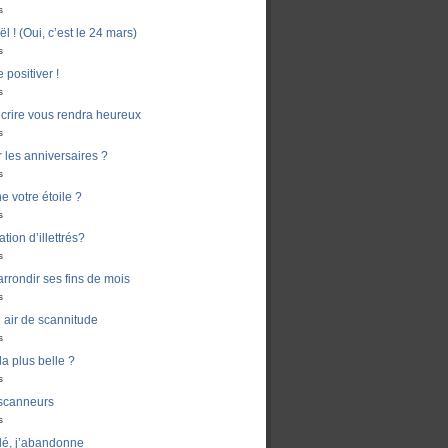
s
 ! (Oui, c’est le 24 mars)
s
 positiver !
s
crire vous rendra heureux
s
er les anniversaires ?
s
e votre étoile ?
s
ion d’illettrés?
s
rondir ses fins de mois
s
air de scannitude
s
la plus belle ?
s
 scanneurs
s
dé, j’abandonne