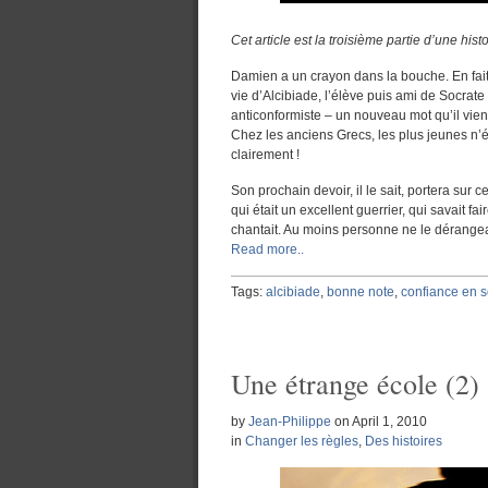
Cet article est la troisième partie d’une hi
Damien a un crayon dans la bouche. En fait, i
vie d’Alcibiade, l’élève puis ami de Socrate e
anticonformiste – un nouveau mot qu’il vien
Chez les anciens Grecs, les plus jeunes n’ét
clairement !
Son prochain devoir, il le sait, portera sur 
qui était un excellent guerrier, qui savait fa
chantait. Au moins personne ne le dérange
Read more..
Tags:
alcibiade
,
bonne note
,
confiance en s
Une étrange école (2)
by
Jean-Philippe
on
April 1, 2010
in
Changer les règles
,
Des histoires