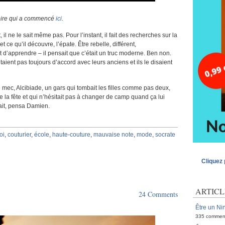
stoire qui a commencé
ici
.
l ne le sait même pas. Pour l’instant, il fait des recherches sur la
t ce qu’il découvre, l’épate. Être rebelle, différent,
t d’apprendre – il pensait que c’était un truc moderne. Ben non.
aient pas toujours d’accord avec leurs anciens et ils le disaient
ce mec, Alcibiade, un gars qui tombait les filles comme pas deux,
ire la fête et qui n’hésitait pas à changer de camp quand ça lui
ait, pensa Damien.
oi
,
couturier
,
école
,
haute-couture
,
mauvaise note
,
mode
,
socrate
Cliquez 
ARTICL
24 Comments
Être un Nin
335 commen