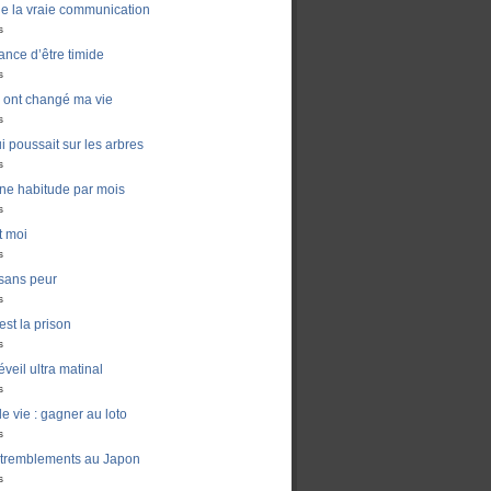
de la vraie communication
s
ance d’être timide
s
ui ont changé ma vie
s
i poussait sur les arbres
s
ne habitude par mois
s
t moi
s
sans peur
s
est la prison
s
veil ultra matinal
s
e vie : gagner au loto
s
 tremblements au Japon
s