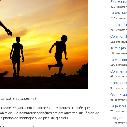
Êtes-vous 
320 commen
Le vrai sec
210 commen
Ebook – Êt
203 commen
Comment f
112 commen
Je fais pip
110 commen
La vie co
110 commen
Comment de
99 comment
Comment v
97 comment
Oserez-vou
stoire qui a commencé
ici
.
88 comment
Le jour où
odie écrivait. Cela faisait presque 5 heures d’affilée que
77 comment
ait son texte. De nombreuses fenêtres étaient ouvertes sur l’écran de
Les génie
les photos de montagnes, de pics, de glaciers.
77 comment