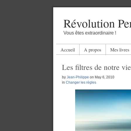
Révolution Pe
Vous êtes extraordinaire !
Accueil
A propos
Mes livres
Les filtres de notre vie
by
Jean-Philippe
on
May 6, 2010
in
Changer les règles