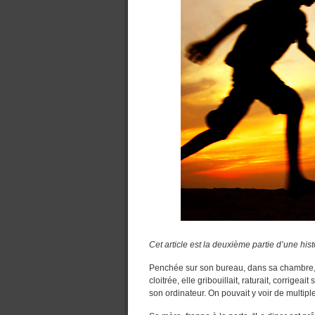
Cet article est la deuxième partie d’une hi
Penchée sur son bureau, dans sa chambre, Él
cloitrée, elle gribouillait, raturait, corrige
son ordinateur. On pouvait y voir de multip