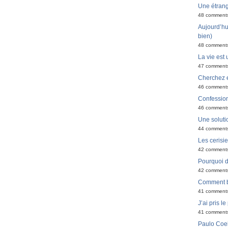
Une étran
48 comment
Aujourd’hui
bien)
48 comment
La vie est 
47 comment
Cherchez e
46 comment
Confessio
46 comment
Une solutio
44 comment
Les cerisi
42 comment
Pourquoi do
42 comment
Comment bi
41 comment
J’ai pris l
41 comment
Paulo Coel