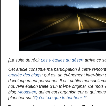
[La suite du récit
Les 9 étoiles du désert
arrive ce s
Cet article
constitue ma participation à cette rencont
croisée des blogs
” qui est un évènement
inter-blog
d
développement personnel. Il est publié mensuellem
nouvelle édition traite d’un thème original. Ce
mois-
blog
Moodstep
, qui en est l’organisateur et qui no
plancher sur “
Qu’est-ce que le bonheur ?
“.