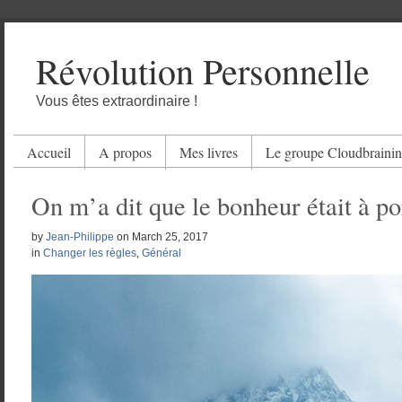
Révolution Personnelle
Vous êtes extraordinaire !
Accueil
A propos
Mes livres
Le groupe Cloudbraini
On m’a dit que le bonheur était à p
by
Jean-Philippe
on
March 25, 2017
in
Changer les règles
,
Général