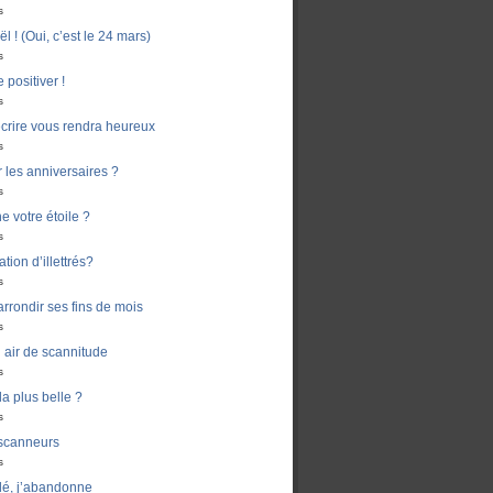
s
 ! (Oui, c’est le 24 mars)
s
 positiver !
s
crire vous rendra heureux
s
er les anniversaires ?
s
e votre étoile ?
s
ion d’illettrés?
s
rondir ses fins de mois
s
air de scannitude
s
la plus belle ?
s
 scanneurs
s
dé, j’abandonne