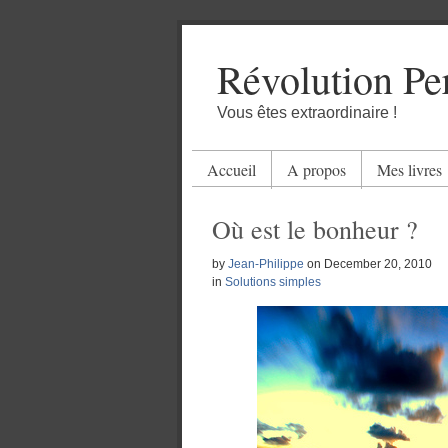
Révolution Pe
Vous êtes extraordinaire !
Accueil
A propos
Mes livres
Où est le bonheur ?
by
Jean-Philippe
on
December 20, 2010
in
Solutions simples