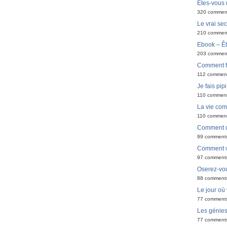
Êtes-vous 
320 commen
Le vrai sec
210 commen
Ebook – Êt
203 commen
Comment f
112 commen
Je fais pip
110 commen
La vie co
110 commen
Comment de
99 comment
Comment v
97 comment
Oserez-vou
88 comment
Le jour où
77 comment
Les génie
77 comment