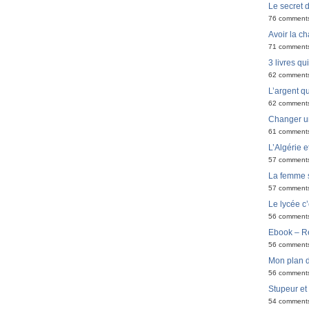
Le secret 
76 comment
Avoir la ch
71 comment
3 livres q
62 comment
L’argent qu
62 comment
Changer u
61 comment
L’Algérie e
57 comment
La femme 
57 comment
Le lycée c’
56 comment
Ebook – Ré
56 comment
Mon plan d
56 comment
Stupeur et
54 comment