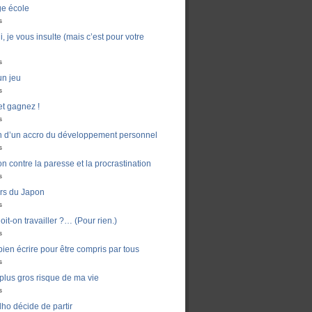
ge école
s
, je vous insulte (mais c’est pour votre
s
un jeu
s
t gagnez !
s
n d’un accro du développement personnel
s
n contre la paresse et la procrastination
s
ers du Japon
s
it-on travailler ?… (Pour rien.)
s
en écrire pour être compris par tous
s
e plus gros risque de ma vie
s
ho décide de partir