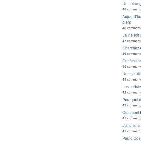
Une étran
48 comment
Aujourd’hui
bien)
48 comment
La vie est 
47 comment
Cherchez e
46 comment
Confessio
46 comment
Une solutio
44 comment
Les cerisi
42 comment
Pourquoi do
42 comment
Comment bi
41 comment
J’ai pris l
41 comment
Paulo Coel