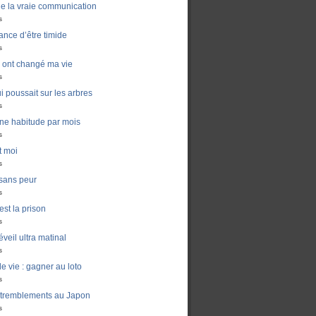
de la vraie communication
s
ance d’être timide
s
ui ont changé ma vie
s
i poussait sur les arbres
s
ne habitude par mois
s
t moi
s
sans peur
s
est la prison
s
veil ultra matinal
s
e vie : gagner au loto
s
 tremblements au Japon
s