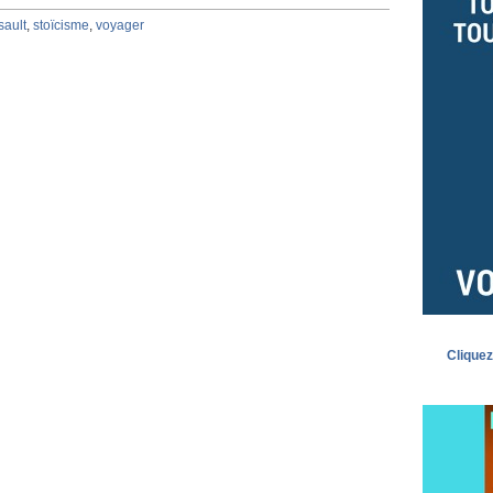
ault
,
stoïcisme
,
voyager
Cliquez