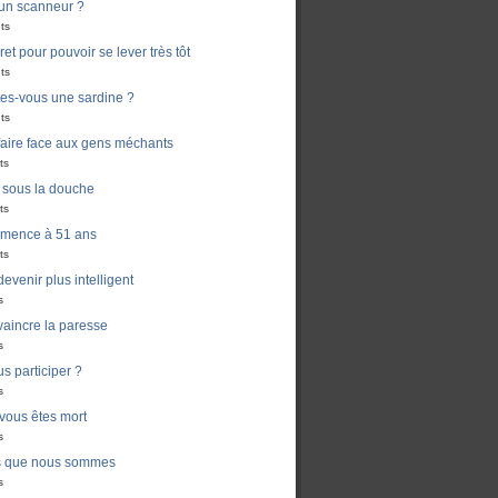
un scanneur ?
ts
ret pour pouvoir se lever très tôt
ts
es-vous une sardine ?
ts
aire face aux gens méchants
ts
i sous la douche
ts
mmence à 51 ans
ts
venir plus intelligent
s
aincre la paresse
s
s participer ?
s
 vous êtes mort
s
s que nous sommes
s