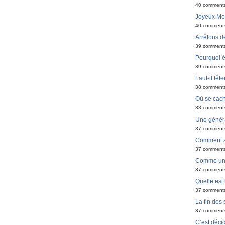
40 comment
Joyeux Moël
40 comment
Arrêtons de
39 comment
Pourquoi é
39 comment
Faut-il fêt
38 comment
Où se cach
38 comment
Une générat
37 comment
Comment ar
37 comment
Comme un 
37 comment
Quelle est 
37 comment
La fin des
37 comment
C’est déci