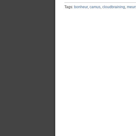
Tags:
bonheur
,
camus
,
cloudbraining
,
meurs