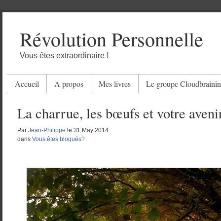
Révolution Personnelle
Vous êtes extraordinaire !
Accueil
A propos
Mes livres
Le groupe Cloudbraini
La charrue, les bœufs et votre aveni
Par
Jean-Philippe
le
31 May 2014
dans
Vous êtes bloqués?