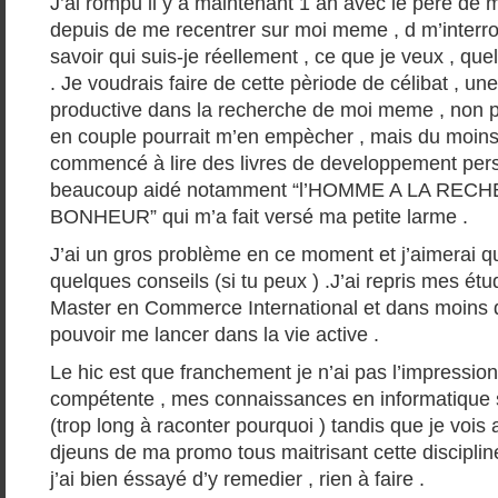
J’ai rompu il y a maintenant 1 an avec le père de mon
depuis de me recentrer sur moi meme , d m’interro
savoir qui suis-je réellement , ce que je veux , que
. Je voudrais faire de cette pèriode de célibat , un
productive dans la recherche de moi meme , non 
en couple pourrait m’en empècher , mais du moins m
commencé à lire des livres de developpement pers
beaucoup aidé notamment “l’HOMME A LA RE
BONHEUR” qui m’a fait versé ma petite larme .
J’ai un gros problème en ce moment et j’aimerai 
quelques conseils (si tu peux ) .J’ai repris mes étud
Master en Commerce International et dans moins d
pouvoir me lancer dans la vie active .
Le hic est que franchement je n’ai pas l’impression
compétente , mes connaissances en informatique s
(trop long à raconter pourquoi ) tandis que je vois
djeuns de ma promo tous maitrisant cette discipl
j’ai bien éssayé d’y remedier , rien à faire .