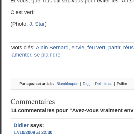
Et vous, quel truc utilisez-vous pour éviter les “Ah,
C’est vert!
(Photo:
J. Star
)
Mots clés:
Alain Bernard
,
envie
,
feu vert
,
partir
,
réus
lamenter
,
se plaindre
Partagez cet article:
Stumbleupon
|
Digg
|
Del.icio.us
| Twitter
Commentaires
14 commentaires pour “Avez-vous vraiment envi
Didier
says:
17/10/2009 at 22:30