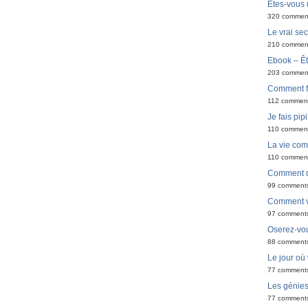
Êtes-vous 
320 commen
Le vrai sec
210 commen
Ebook – Êt
203 commen
Comment f
112 commen
Je fais pip
110 commen
La vie co
110 commen
Comment de
99 comment
Comment v
97 comment
Oserez-vou
88 comment
Le jour où
77 comment
Les génie
77 comment