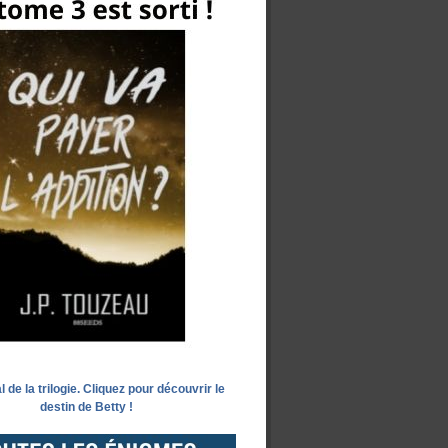
l de la trilogie. Cliquez pour découvrir le
destin de Betty !