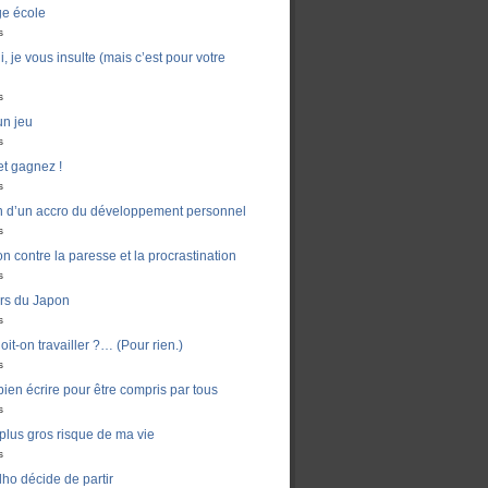
ge école
s
, je vous insulte (mais c’est pour votre
s
un jeu
s
t gagnez !
s
n d’un accro du développement personnel
s
n contre la paresse et la procrastination
s
ers du Japon
s
it-on travailler ?… (Pour rien.)
s
en écrire pour être compris par tous
s
e plus gros risque de ma vie
s
ho décide de partir