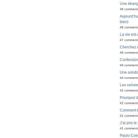
Une étran
48 comment
Aujourd’hui
bien)
48 comment
La vie est 
47 comment
Cherchez e
46 comment
Confessio
46 comment
Une solutio
44 comment
Les cerisi
42 comment
Pourquoi do
42 comment
Comment bi
41 comment
J’ai pris l
41 comment
Paulo Coel