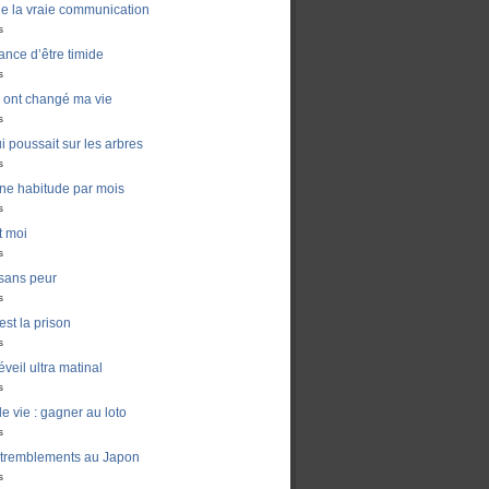
de la vraie communication
s
ance d’être timide
s
ui ont changé ma vie
s
i poussait sur les arbres
s
ne habitude par mois
s
t moi
s
sans peur
s
est la prison
s
veil ultra matinal
s
e vie : gagner au loto
s
 tremblements au Japon
s