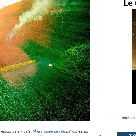
Tome fina
e rencontre amicale, “
À la croisée des blogs
” qui est un