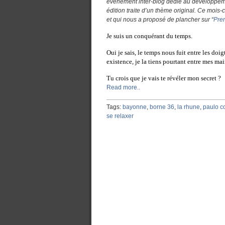
évènement inter-blog dédié au développeme
édition traite d’un thème original. Ce mois-c
et qui nous a proposé de plancher sur “
Pre
Je suis un conquérant du temps.
Oui je sais, le temps nous fuit entre les doig
existence, je la tiens pourtant entre mes mai
Tu crois que je vais te révéler mon secret ?
Read more..
Tags:
bayonne
,
borne 36
,
la rhune
,
paulo c
se relaxer