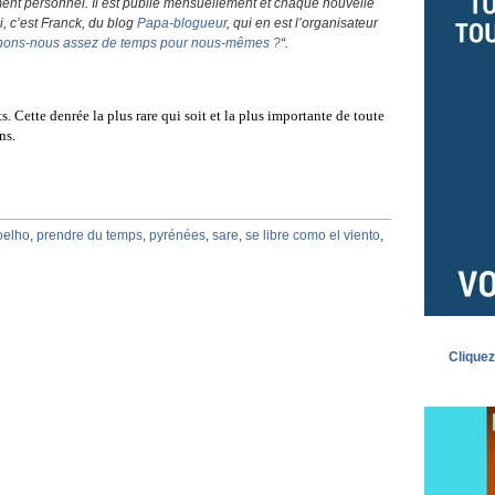
nt personnel. Il est publié mensuellement et chaque nouvelle
i, c’est Franck, du blog
Papa-blogueur
, qui en est l’organisateur
nons-nous assez de temps pour nous-mêmes ?
“.
ts. Cette denrée la plus rare qui soit et la plus importante de toute
ns.
oelho
,
prendre du temps
,
pyrénées
,
sare
,
se libre como el viento
,
Cliquez