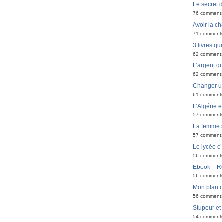
Le secret 
76 comment
Avoir la ch
71 comment
3 livres q
62 comment
L’argent qu
62 comment
Changer u
61 comment
L’Algérie e
57 comment
La femme 
57 comment
Le lycée c’
56 comment
Ebook – Ré
56 comment
Mon plan d
56 comment
Stupeur et
54 comment