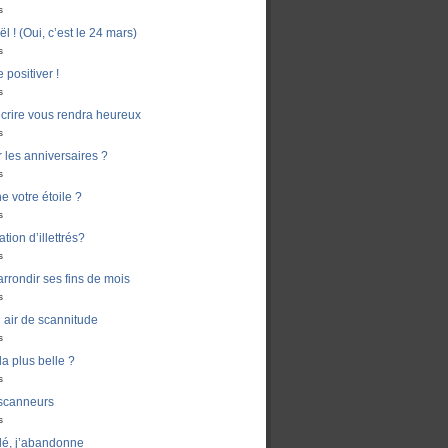
s
 ! (Oui, c’est le 24 mars)
s
 positiver !
s
crire vous rendra heureux
s
er les anniversaires ?
s
e votre étoile ?
s
ion d’illettrés?
s
rondir ses fins de mois
s
air de scannitude
s
la plus belle ?
s
 scanneurs
s
dé, j’abandonne