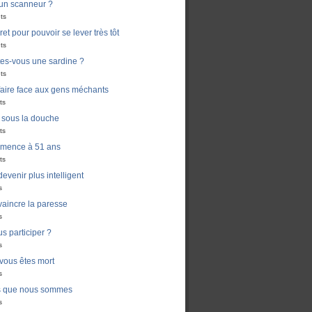
un scanneur ?
ts
ret pour pouvoir se lever très tôt
ts
es-vous une sardine ?
ts
aire face aux gens méchants
ts
i sous la douche
ts
mmence à 51 ans
ts
venir plus intelligent
s
aincre la paresse
s
s participer ?
s
 vous êtes mort
s
s que nous sommes
s