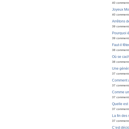
40 comment
Joyeux Moël
40 comment
Arrêtons de
39 comment
Pourquoi é
39 comment
Faut-il fêt
38 comment
Où se cach
38 comment
Une générat
37 comment
Comment ar
37 comment
Comme un 
37 comment
Quelle est 
37 comment
La fin des
37 comment
C’est déci