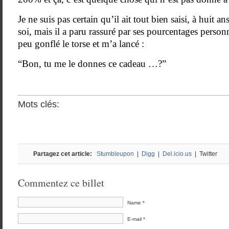
Je ne suis pas certain qu’il ait tout bien saisi, à huit a
soi, mais il a paru rassuré par ses pourcentages personn
peu gonflé le torse et m’a lancé :
“Bon, tu me le donnes ce cadeau …?”
Mots clés:
Partagez cet article:
Stumbleupon
|
Digg
|
Del.icio.us
| Twitter
Commentez ce billet
Name *
E-mail *