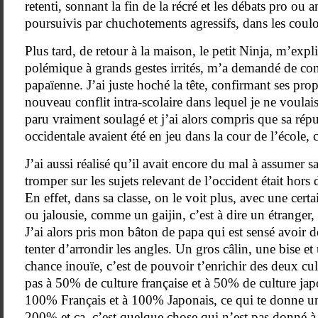
retenti, sonnant la fin de la récré et les débats pro ou a
poursuivis par chuchotements agressifs, dans les coulo
Plus tard, de retour à la maison, le petit Ninja, m’expl
polémique à grands gestes irrités, m’a demandé de conf
papaïenne. J’ai juste hoché la tête, confirmant ses prop
nouveau conflit intra-scolaire dans lequel je ne voulai
paru vraiment soulagé et j’ai alors compris que sa répu
occidentale avaient été en jeu dans la cour de l’école, 
J’ai aussi réalisé qu’il avait encore du mal à assumer s
tromper sur les sujets relevant de l’occident était hors
En effet, dans sa classe, on le voit plus, avec une cert
ou jalousie, comme un gaijin, c’est à dire un étranger
J’ai alors pris mon bâton de papa qui est sensé avoir 
tenter d’arrondir les angles. Un gros câlin, une bise et
chance inouïe, c’est de pouvoir t’enrichir des deux cu
pas à 50% de culture française et à 50% de culture jap
100% Français et à 100% Japonais, ce qui te donne un
200% et ça, c’est quelque chose qui n’est pas donné à