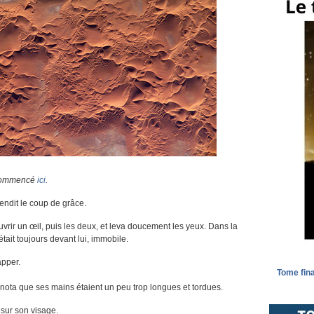
a commencé
ici
.
tendit le coup de grâce.
uvrir un œil, puis les deux, et leva doucement les yeux. Dans la
tait toujours devant lui, immobile.
apper.
Tome fina
i nota que ses mains étaient un peu trop longues et tordues.
 sur son visage.