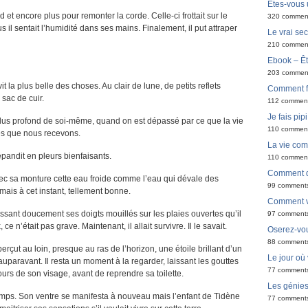
Êtes-vous 
nd et encore plus pour remonter la corde. Celle-ci frottait sur le
320 commen
us il sentait l’humidité dans ses mains. Finalement, il put attraper
Le vrai sec
210 commen
Ebook – Êt
203 commen
 vit la plus belle des choses. Au clair de lune, de petits reflets
Comment f
 sac de cuir.
112 commen
Je fais pip
 plus profond de soi-même, quand on est dépassé par ce que la vie
110 commen
les que nous recevons.
La vie co
pandit en pleurs bienfaisants.
110 commen
Comment de
avec sa monture cette eau froide comme l’eau qui dévale des
99 comment
ais à cet instant, tellement bonne.
Comment v
sant doucement ses doigts mouillés sur les plaies ouvertes qu’il
97 comment
e n’était pas grave. Maintenant, il allait survivre. Il le savait.
Oserez-vou
88 comment
perçut au loin, presque au ras de l’horizon, une étoile brillant d’un
Le jour où
 auparavant. Il resta un moment à la regarder, laissant les gouttes
77 comment
tours de son visage, avant de reprendre sa toilette.
Les génie
temps. Son ventre se manifesta à nouveau mais l’enfant de Tidène
77 comment