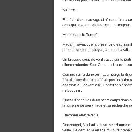
ne l’écouta pas. Il avait compris qu’il devait 
Sa terre.
Elle était dure, sauvage et n’accordait sa c
ceux qui savaient, qu’une terre est toujours 
Même dans le Ténéré.
Madani, savait que la présence d’eau signifi
poserait quelques pièges, comme il avait l’h
Un brusque coup de vent passa sur le puits e
silence retomba. Sec. Comme si tous les so
Comme sur la dune où il avait perçu la direc
fois-ci, il savait que ce n’était pas un autr
chassait tout devant elle. Il sentit son dos tr
ne bougeait.
Quand il sentit les deux petits coups dans s
la fontaine de son village et sa recherche de
L’inconnu était revenu.
Doucement, Madani se leva, se retourna et 
veille. Ce dernier, le visage toujours drapé