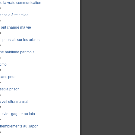
de la vraie communication
s
ance d’être timide
s
ui ont changé ma vie
s
i poussait sur les arbres
s
ne habitude par mois
s
t moi
s
sans peur
s
est la prison
s
veil ultra matinal
s
e vie : gagner au loto
s
 tremblements au Japon
s