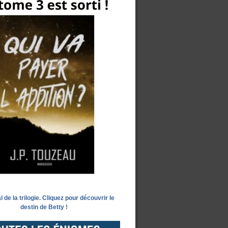
l de la trilogie. Cliquez pour découvrir le
destin de Betty !