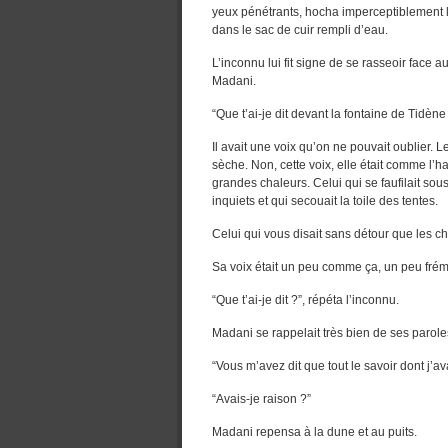
yeux pénétrants, hocha imperceptiblement l
dans le sac de cuir rempli d’eau.
L’inconnu lui fit signe de se rasseoir face au
Madani.
“Que t’ai-je dit devant la fontaine de Tidèn
Il avait une voix qu’on ne pouvait oublier. L
sèche. Non, cette voix, elle était comme l’h
grandes chaleurs. Celui qui se faufilait sou
inquiets et qui secouait la toile des tentes.
Celui qui vous disait sans détour que les cho
Sa voix était un peu comme ça, un peu frém
“Que t’ai-je dit ?”, répéta l’inconnu.
Madani se rappelait très bien de ses parole
“Vous m’avez dit que tout le savoir dont j’a
“Avais-je raison ?”
Madani repensa à la dune et au puits.