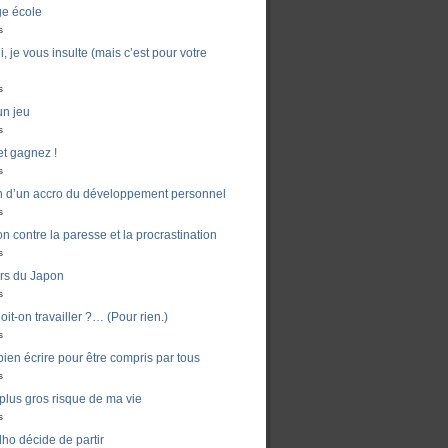
ge école
s
, je vous insulte (mais c’est pour votre
s
un jeu
s
t gagnez !
s
n d’un accro du développement personnel
s
n contre la paresse et la procrastination
s
ers du Japon
s
it-on travailler ?… (Pour rien.)
s
en écrire pour être compris par tous
s
e plus gros risque de ma vie
s
ho décide de partir