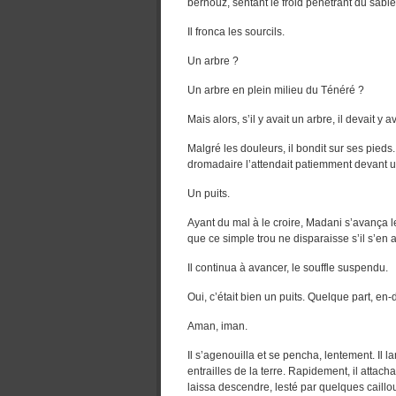
bernouz, sentant le froid pénétrant du sabl
Il fronca les sourcils.
Un arbre ?
Un arbre en plein milieu du Ténéré ?
Mais alors, s’il y avait un arbre, il devait y 
Malgré les douleurs, il bondit sur ses pieds
dromadaire l’attendait patiemment devant 
Un puits.
Ayant du mal à le croire, Madani s’avança l
que ce simple trou ne disparaisse s’il s’en a
Il continua à avancer, le souffle suspendu.
Oui, c’était bien un puits. Quelque part, en-d
Aman, iman.
Il s’agenouilla et se pencha, lentement. Il la
entrailles de la terre. Rapidement, il attacha
laissa descendre, lesté par quelques caillo