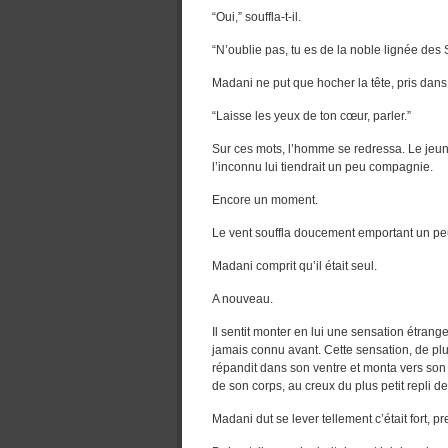
“Oui,” souffla-t-il.
“N’oublie pas, tu es de la noble lignée des S
Madani ne put que hocher la tête, pris dans 
“Laisse les yeux de ton cœur, parler.”
Sur ces mots, l’homme se redressa. Le jeune
l’inconnu lui tiendrait un peu compagnie.
Encore un moment.
Le vent souffla doucement emportant un peu
Madani comprit qu’il était seul.
A nouveau.
Il sentit monter en lui une sensation étran
jamais connu avant. Cette sensation, de plu
répandit dans son ventre et monta vers son c
de son corps, au creux du plus petit repli 
Madani dut se lever tellement c’était fort, p