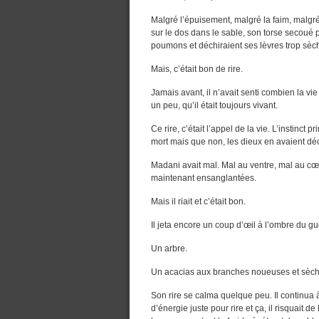
Malgré l’épuisement, malgré la faim, malgré 
sur le dos dans le sable, son torse secoué p
poumons et déchiraient ses lèvres trop sèc
Mais, c’était bon de rire.
Jamais avant, il n’avait senti combien la vie 
un peu, qu’il était toujours vivant.
Ce rire, c’était l’appel de la vie. L’instinct 
mort mais que non, les dieux en avaient dé
Madani avait mal. Mal au ventre, mal au cœ
maintenant ensanglantées.
Mais il riait et c’était bon.
Il jeta encore un coup d’œil à l’ombre du gu
Un arbre.
Un acacias aux branches noueuses et sèch
Son rire se calma quelque peu. Il continua
d’énergie juste pour rire et ça, il risquait d