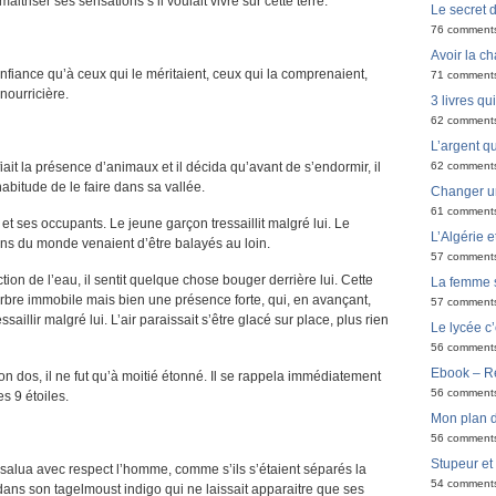
maitriser ses sensations s’il voulait vivre sur cette terre.
Le secret 
76 comment
Avoir la ch
onfiance qu’à ceux qui le méritaient, ceux qui la comprenaient,
71 comment
nourricière.
3 livres q
62 comment
L’argent qu
62 comment
ait la présence d’animaux et il décida qu’avant de s’endormir, il
abitude de le faire dans sa vallée.
Changer u
61 comment
t ses occupants. Le jeune garçon tressaillit malgré lui. Le
L’Algérie e
ns du monde venaient d’être balayés au loin.
57 comment
tion de l’eau, il sentit quelque chose bouger derrière lui. Cette
La femme 
e arbre immobile mais bien une présence forte, qui, en avançant,
57 comment
essaillir malgré lui. L’air paraissait s’être glacé sur place, plus rien
Le lycée c’
56 comment
Ebook – Ré
on dos, il ne fut qu’à moitié étonné. Il se rappela immédiatement
56 comment
s 9 étoiles.
Mon plan d
56 comment
Stupeur et
salua avec respect l’homme, comme s’ils s’étaient séparés la
54 comment
 dans son tagelmoust indigo qui ne laissait apparaitre que ses