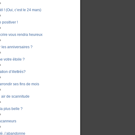
s
 ! (Oui, c’est le 24 mars)
s
 positiver !
s
crire vous rendra heureux
s
er les anniversaires ?
s
e votre étoile ?
s
ion d’illettrés?
s
rondir ses fins de mois
s
air de scannitude
s
la plus belle ?
s
 scanneurs
s
dé, j’abandonne