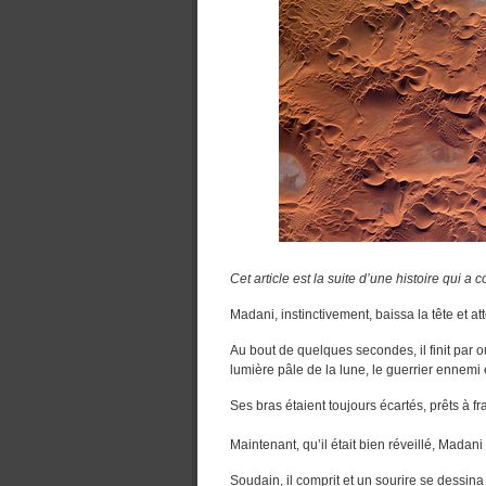
Cet article est la suite d’une histoire qui 
Madani, instinctivement, baissa la tête et at
Au bout de quelques secondes, il finit par o
lumière pâle de la lune, le guerrier ennemi é
Ses bras étaient toujours écartés, prêts à fr
Maintenant, qu’il était bien réveillé, Madan
Soudain, il comprit et un sourire se dessina