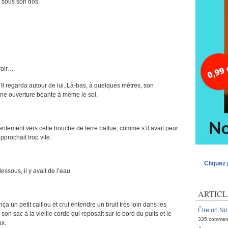
e sous son dos.
avoir…
. Il regarda autour de lui. Là-bas, à quelques mètres, son
une ouverture béante à même le sol.
entement vers cette bouche de terre battue, comme s’il avait peur
pprochait trop vite.
Cliquez 
essous, il y avait de l’eau.
ARTICL
nça un petit caillou et crut entendre un bruit très loin dans les
Être un Nin
 son sac à la vieille corde qui reposait sur le bord du puits et le
335 commen
ux.