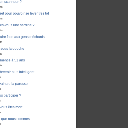
un scanneur ?
ts
ret pour pouvoir se lever très tôt
ts
es-vous une sardine ?
ts
aire face aux gens méchants
ts
i sous la douche
ts
mmence à 51 ans
ts
venir plus intelligent
s
aincre la paresse
s
s participer ?
s
 vous êtes mort
s
s que nous sommes
s