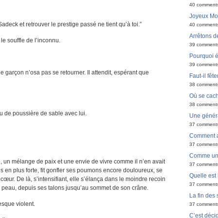
40 comment
Joyeux Moël
adeck et retrouver le prestige passé ne tient qu’à toi.”
40 comment
Arrêtons de
le souffle de l’inconnu.
39 comment
Pourquoi é
39 comment
 garçon n’osa pas se retourner. Il attendit, espérant que
Faut-il fêt
38 comment
Où se cach
38 comment
 de poussière de sable avec lui.
Une générat
37 comment
Comment ar
37 comment
Comme un 
ge, un mélange de paix et une envie de vivre comme il n’en avait
37 comment
s en plus forte, fit gonfler ses poumons encore douloureux, se
Quelle est 
œur. De là, s’intensifiant, elle s’élança dans le moindre recoin
37 comment
de peau, depuis ses talons jusqu’au sommet de son crâne.
La fin des
resque violent.
37 comment
C’est déci