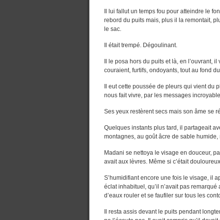
Il lui fallut un temps fou pour atteindre le fo
rebord du puits mais, plus il la remontait, pl
le sac.
Il était trempé. Dégoulinant.
Il le posa hors du puits et là, en l’ouvrant, il
couraient, furtifs, ondoyants, tout au fond du
Il eut cette poussée de pleurs qui vient du
nous fait vivre, par les messages incroyab
Ses yeux restèrent secs mais son âme se ré
Quelques instants plus tard, il partageait 
montagnes, au goût âcre de sable humide, m
Madani se nettoya le visage en douceur, pas
avait aux lèvres. Même si c’était douloureux, c
S’humidifiant encore une fois le visage, il a
éclat inhabituel, qu’il n’avait pas remarqué
d’eaux rouler et se faufiler sur tous les con
Il resta assis devant le puits pendant long