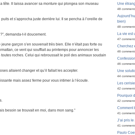
Une étran
a tête. Il laissa avancer sa monture qui plongea son museau
48 comment
Aujourd’hui
 puits et s’approcha juste derrière lui. Il se pencha à l’oreille de
bien)
48 comment
La vie est 
e ?”, demanda-t-il doucement.
47 comment
e jeune garçon s’en souvenait très bien. Elle n’était pas forte ou
Cherchez e
armattan, ce vent qui soufflait au printemps pour annoncer les
46 comment
s toutes roches. Celui qui rebroussait le poil des animaux soudain
Confessio
46 comment
ses allaient changer et qu’il fallait les accepter.
Une solutio
44 comment
issante mais assez ferme pour vous intimer à l’écoute.
Les cerisi
42 comment
Pourquoi do
s.
42 comment
Comment bi
vais besoin se trouvait en moi, dans mon sang.”
41 comment
J’ai pris l
41 comment
Paulo Coel